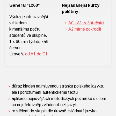
General "1x60"
Nejžádanější kurzy
polštiny:
Výuka je intenzivnější
vzhledem
A0 - A1 začátečníci
k menšímu počtu
A2 mírně pokročilí
studentů ve skupině.
1 x 60 min týdně, září -
červen
Úroveň:
od A1 do C1
důraz kladen na mluvenou stránku polského jazyka,
ale i porozumění autentickému textu
aplikace nejnovějších metodických poznatků s cílem
co nejefektivněji zvládnout cizí jazyk
rozdělení do skupin dle úrovně zvládnutí jazyka