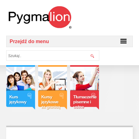
Przejdź do menu
Kurs
Kursy
Tłumaczenie
językowy
językowe
pisemne i
za granicą
ustne