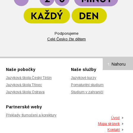
Podporujeme
Celé Česko čte dětem
Nahoru
Naše pobočky
Naše služby
Jazyková škola Český Těšín
Jazykové kurzy
Jazyková škola Třinec
Pomaturitní studium
Jazyková škola Ostrava
Studium v zahraničí
Partnerské weby
Překlady, tlumočení a korektury
Úvod
Mapa stránek
Kontakt