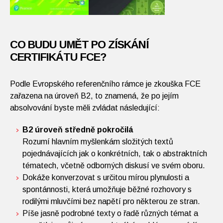
CO BUDU UMĚT PO ZÍSKÁNÍ
CERTIFIKÁTU FCE?
Podle Evropského referenčního rámce je zkouška FCE
zařazena na úroveň B2, to znamená, že po jejím
absolvování byste měli zvládat následující:
B2 úroveň středně pokročilá
Rozumí hlavním myšlenkám složitých textů
pojednávajících jak o konkrétních, tak o abstraktních
tématech, včetně odborných diskusí ve svém oboru.
Dokáže konverzovat s určitou mírou plynulosti a
spontánnosti, která umožňuje běžné rozhovory s
rodilými mluvčími bez napětí pro některou ze stran.
Píše jasně podrobné texty o řadě různých témat a